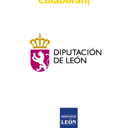
C
o
l
a
b
o
r
a
n
|