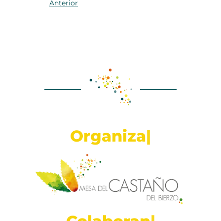
Anterior
O
r
g
a
n
i
z
a
|