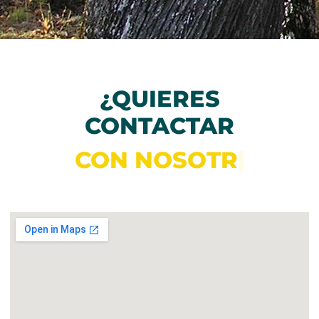
¿QUIERES
CONTACTAR
C
O
N
N
O
S
O
T
R
O
S
?
|