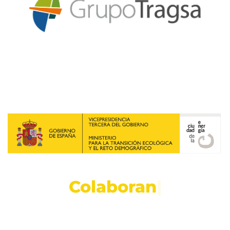
C
o
l
a
b
o
r
a
n
|