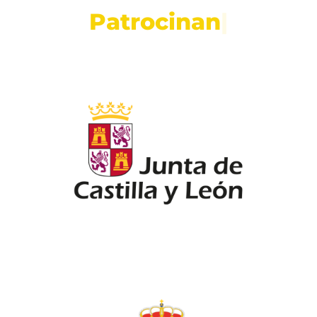
P
a
t
r
o
c
i
n
a
n
|