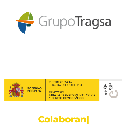
C
o
l
a
b
o
r
a
n
|