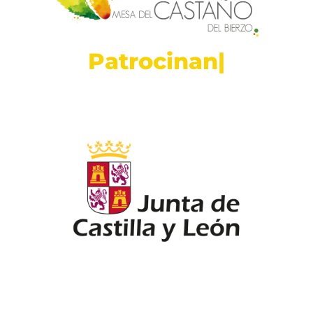
P
a
t
r
o
c
i
n
a
n
|