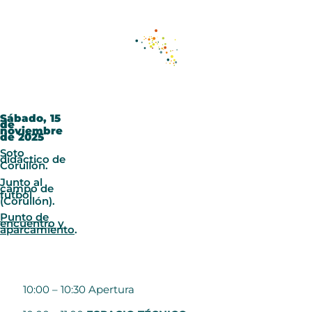
Sábado, 15
de
noviembre
de 2025
Soto
didáctico de
Corullón.
Junto al
campo de
fútbol
(Corullón).
Punto de
encuentro y
aparcamiento
.
10:00 – 10:30 Apertura